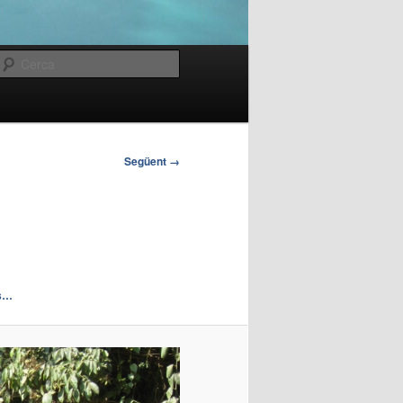
Cerca
Següent →
es…