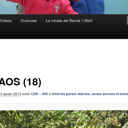
Vídeos
Vivències
La mirada del Bernat i l’Abril
AOS (18)
23 gener 2013
amb
1200 × 900
a
Amb les portes obertes, sense secrets ni lux