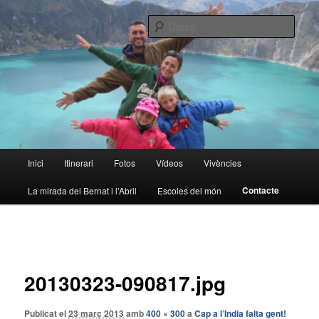
Aneu
al
Cerca
contingut
principal
La volta al món en família
Menú
Inici
Itinerari
Fotos
Vídeos
Vivències
principal
Contacte
La mirada del Bernat i l’Abril
Escoles del món
Navegació
de
la
20130323-090817.jpg
imatge
Publicat el
23 març 2013
amb
400 × 300
a
Cap a l’India falta gent!