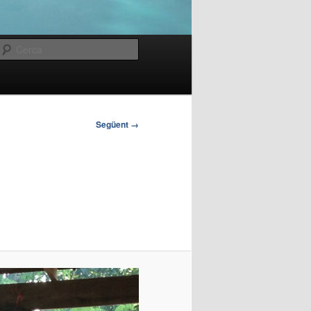
Cerca
Següent →