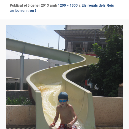
Publicat el
6 gener 2013
amb
1200 × 1600
a
Els regals dels Reis
arriben en tren !