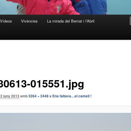
Vídeos
Vivències
La mirada del Bernat i l’Abril
30613-015551.jpg
2 juny 2013
amb
3264 × 2448
a
Ens faltava…el camell !