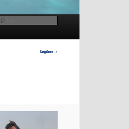
Cerca
Següent →