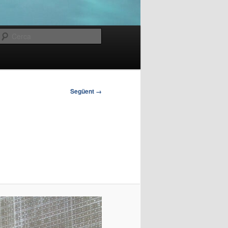
Cerca
Següent →