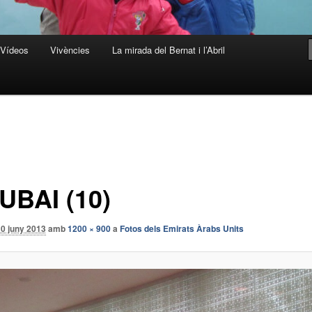
Vídeos
Vivències
La mirada del Bernat i l’Abril
UBAI (10)
0 juny 2013
amb
1200 × 900
a
Fotos dels Emirats Àrabs Units