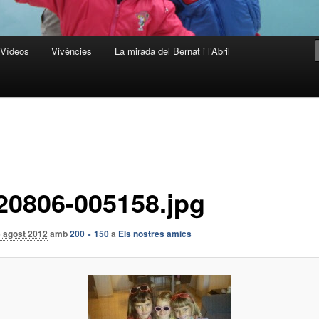
Vídeos
Vivències
La mirada del Bernat i l’Abril
20806-005158.jpg
 agost 2012
amb
200 × 150
a
Els nostres amics