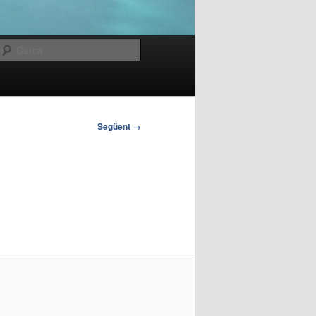
Cerca
Següent →