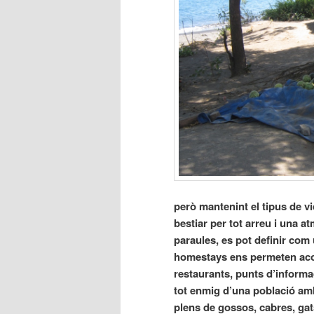
però mantenint el tipus de vid
bestiar per tot arreu i una a
paraules, es pot definir com 
homestays ens permeten aco
restaurants, punts d’informac
tot enmig d’una població amb
plens de gossos, cabres, gat