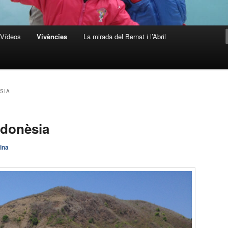
Vídeos
Vivències
La mirada del Bernat i l’Abril
SIA
ndonèsia
ina