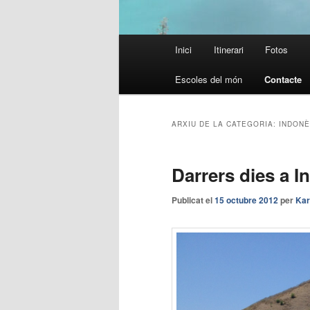
Menú
Inici
Itinerari
Fotos
principal
Escoles del món
Contacte
ARXIU DE LA CATEGORIA:
INDONÈ
Darrers dies a I
Publicat el
15 octubre 2012
per
Kar