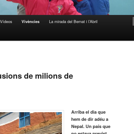
Vídeos
Vivències
La mirada del Bernat i l’Abril
lusions de milions de
Arriba el dia que
hem de dir adéu a
Nepal. Un país que
no estava previst