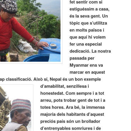
fet sentir com si
estiguéssim a casa,
és la seva gent. Un
tòpic que s’utilitza
en molts països i
que aquí hi volem
fer una especial
dedicació. La nostra
passada per
Myanmar ens va
marcar en aquest
p classificació.
Això sí, Nepal és un bon exemple
d’amabilitat, senzillesa i
honestedat. Com sempre i a tot
arreu, pots trobar gent de tot i a
totes hores. Ara bé, la immensa
majoria dels habitants d’aquest
preciós país són un brollador
d’entrenyables somriures i de