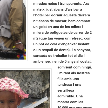
mirades netes i transparents. Ara
mateix, just abans d’arribar a
l’hotel per dormir aquesta darrera
nit abans de marxar, hem comprat
un gelat en una de les milers i
milers de botiguetes de carrer de 2
m2 (que tan venen un refresc, com
un pot de cola d’enganxar instant
o un respall de dents).
La senyora,
cansada de treballar tot el dia i
amb el seu nen de 5 anys al costat,
somrient com ningú,
i mirant als nostres
fills amb una
tendresa i una
senzillesa
admirable. Una
mostra com les
10.000 que ens anem