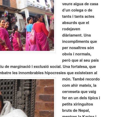
veure aigua de casa
d’un colega o de
tants i tants actes
absurds que el
rodejaven
diàriament. Uns
incompliments que
per nosaltres són
obvis i normals,
però que al seu país
otiu de marginació i exclusió social. Una fortalesa, que
ombatre les innombrables hipocresies que existeixen al
món.
També recordo
com ahir mateix, la
cerveseta que vaig
fer en un dels típics i
petits xiringuitos
bruts de Nepal,
mentres la Karina i