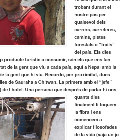
trobant durant el
nostre pas per
qualsevol dels
carrers, carreteres,
camins, pistes
forestals o “trails”
del país. Els dies
ap producte turístic a consumir, són els que ens fan
tat de la gent que viu a cada país, aquí a Nepal amb la
de la gent que hi viu. Recordo, per proximitat, dues
dies de Sauraha a Chitwan. La primera amb el “jefe”
 de l’hotel.
Una persona que després de parlar-hi uns
quants dies
finalment li toquem
la fibra i ens
comencem a
explicar filosofades
de la vida (vaja un jo