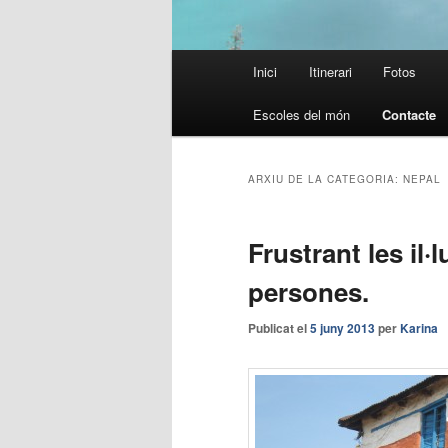
Menú
Inici
Itinerari
Fotos
principal
Escoles del món
Contacte
ARXIU DE LA CATEGORIA:
NEPAL
Frustrant les il·
persones.
Publicat el
5 juny 2013
per
Karina