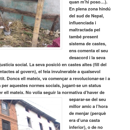
quan m’hi poso…).
En plena zona hindú
del sud de Nepal,
influenciada i
maltractada pel
també present
sistema de castes,
ens comenta el seu
desacord i la seva
ustícia social. La seva posició en castes altes (fill del
ntactes al govern), el feia invulnerable a qualsevol
it. Doncs ell mateix, va començar a revolucionar-se i a
a per aquestes normes socials, jugant-se un status
er ell mateix.
No volia seguir la normativa d’haver de
separar-se del seu
millor amic a l’hora
de menjar (perquè
era d’una casta
inferior), o de no