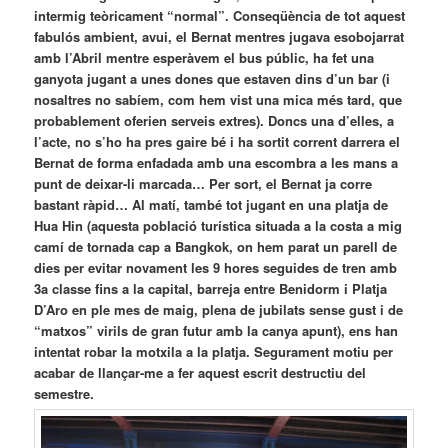
intermig teòricament “normal”. Conseqüència de tot aquest
fabulós ambient, avui, el Bernat mentres jugava esobojarrat
amb l’Abril mentre esperàvem el bus públic, ha fet una
ganyota jugant a unes dones que estaven dins d’un bar (i
nosaltres no sabíem, com hem vist una mica més tard, que
probablement oferien serveis extres). Doncs una d’elles, a
l’acte, no s’ho ha pres gaire bé i ha sortit corrent darrera el
Bernat de forma enfadada amb una escombra a les mans a
punt de deixar-li marcada… Per sort, el Bernat ja corre
bastant ràpid… Al matí, també tot jugant en una platja de
Hua Hin (aquesta població turística situada a la costa a mig
camí de tornada cap a Bangkok, on hem parat un parell de
dies per evitar novament les 9 hores seguides de tren amb
3a classe fins a la capital, barreja entre Benidorm i Platja
D’Aro en ple mes de maig, plena de jubilats sense gust i de
“matxos” virils de gran futur amb la canya apunt), ens han
intentat robar la motxila a la platja. Segurament motiu per
acabar de llançar-me a fer aquest escrit destructiu del
semestre.