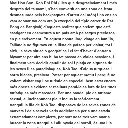
Mae Hon Son, Koh Phi Phi (illes que desgraciadament i més
després del tsunami, s’han convertit en una zona de festa
desmesurada pels backpaquets d’arreu del món) i no ens en
vam adonar tan com ara (a excepció del típic carrer de Pat
Pong de Bangkok) d’aquesta realitat que creiem que està
castigant en desmesura a un país amb paisatges preciosos
en ple creixement. En aquest nostre llarg viatge en família,
Tailàndia no figurava en la llista de països per visitar, tot i
això, la seva situació geogràfica i el fet d’haver d’entrar a
Myanmar per aire ens hi ha fet passar en vàries ocasions, i
finalment vam decidir gaudir de sol i platja en algunes de
les seves illes paradisíaques, Koh Tao, d’aigua turquesa i
sorra blanca, preciosa. Potser per aquest motiu i perquè no
volíem visitar cap lloc turístic en especial, hem estat encara
més oberts a evidenciar realitats paral·leles fora de les rutes
turístiques més marcades. Per una banda, ple de turisme
sexual, al·lucinantment ple!!! Inclús la teòricament
tranquil·la illa de Koh Tao, disposava de les seves zones de
marxeta i dels serveis varis addicionals per a una estada
extramadament complerta, per sort nosaltres vam anar a
buscar la zona tranquila i allunyada del soroll, és una illa