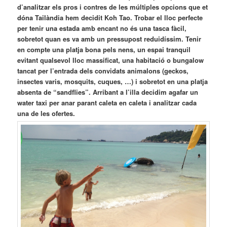
d’analitzar els pros i contres de les múltiples opcions que et
dóna Tailàndia hem decidit Koh Tao. Trobar el lloc perfecte
per tenir una estada amb encant no és una tasca fàcil,
sobretot quan es va amb un pressupost reduidíssim. Tenir
en compte una platja bona pels nens, un espai tranquil
evitant qualsevol lloc massificat, una habitació o bungalow
tancat per l’entrada dels convidats animalons (geckos,
insectes varis, mosquits, cuques, …) i sobretot en una platja
absenta de “sandflies”. Arribant a l’illa decidim agafar un
water taxi per anar parant caleta en caleta i analitzar cada
una de les ofertes.