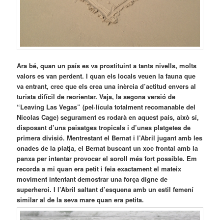
Ara bé, quan un país es va prostituint a tants nivells, molts
valors es van perdent. I quan els locals veuen la fauna que
va entrant, crec que els crea una inèrcia d’actitud envers al
turista difícil de reorientar. Vaja, la segona versió de
“Leaving Las Vegas” (pel·lícula totalment recomanable del
Nicolas Cage) segurament es rodarà en aquest país, això sí,
disposant d’uns paisatges tropicals i d’unes platgetes de
primera divisió. Mentrestant el Bernat i l’Abril jugant amb les
onades de la platja, el Bernat buscant un xoc frontal amb la
panxa per intentar provocar el soroll més fort possible. Em
recorda a mi quan era petit i feia exactament el mateix
moviment intentant demostrar una força digne de
superheroi. I l’Abril saltant d’esquena amb un estil femení
similar al de la seva mare quan era petita.