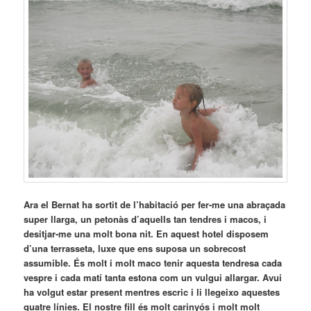
Ara el Bernat ha sortit de l’habitació per fer-me una abraçada
super llarga, un petonàs d’aquells tan tendres i macos, i
desitjar-me una molt bona nit. En aquest hotel disposem
d’una terrasseta, luxe que ens suposa un sobrecost
assumible. És molt i molt maco tenir aquesta tendresa cada
vespre i cada matí tanta estona com un vulgui allargar. Avui
ha volgut estar present mentres escric i li llegeixo aquestes
quatre línies. El nostre fill és molt carinyós i molt molt