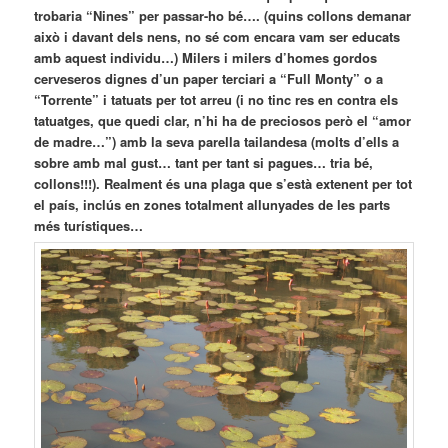
trobaria “Nines” per passar-ho bé…. (quins collons demanar
això i davant dels nens, no sé com encara vam ser educats
amb aquest individu…) Milers i milers d’homes gordos
cerveseros dignes d’un paper terciari a “Full Monty” o a
“Torrente” i tatuats per tot arreu (i no tinc res en contra els
tatuatges, que quedi clar, n’hi ha de preciosos però el “amor
de madre…”) amb la seva parella tailandesa (molts d’ells a
sobre amb mal gust… tant per tant si pagues… tria bé,
collons!!!). Realment és una plaga que s’està extenent per tot
el país, inclús en zones totalment allunyades de les parts
més turístiques…