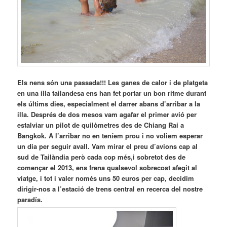
Els nens són una passada!!! Les ganes de calor i de platgeta
en una illa tailandesa ens han fet portar un bon ritme durant
els últims dies, especialment el darrer abans d’arribar a la
illa. Després de dos mesos vam agafar el primer avió per
estalviar un pilot de quilòmetres des de Chiang Rai a
Bangkok. A l’arribar no en teníem prou i no voliem esperar
un dia per seguir avall. Vam mirar el preu d’avions cap al
sud de Tailàndia però cada cop més,i sobretot des de
començar el 2013, ens frena qualsevol sobrecost afegit al
viatge, i tot i valer només uns 50 euros per cap, decidim
dirigir-nos a l’estació de trens central en recerca del nostre
paradís.