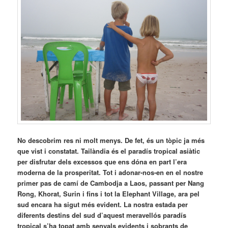
No descobrim res ni molt menys. De fet, és un tòpic ja més
que vist i constatat. Tailàndia és el paradís tropical asiàtic
per disfrutar dels excessos que ens dóna en part l’era
moderna de la prosperitat. Tot i adonar-nos-en en el nostre
primer pas de camí de Cambodja a Laos, passant per Nang
Rong, Khorat, Surin i fins i tot la Elephant Village, ara pel
sud encara ha sigut més evident. La nostra estada per
diferents destins del sud d’aquest meravellós paradís
tropical s’ha topat amb senyals evidents i sobrants de