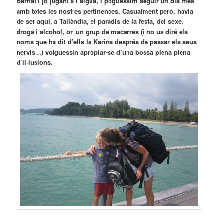
Bernat i jo jugant a l’aigua, i poguéssim seguir un dia més
amb totes les nostres pertinences. Casualment però, havia
de ser aquí, a Tailàndia, el paradís de la festa, del sexe,
droga i alcohol, on un grup de macarres (i no us diré els
noms que ha dit d’ells la Karina després de passar els seus
nervis…) volguessin apropiar-se d’una bossa plena plena
d’il·lusions.