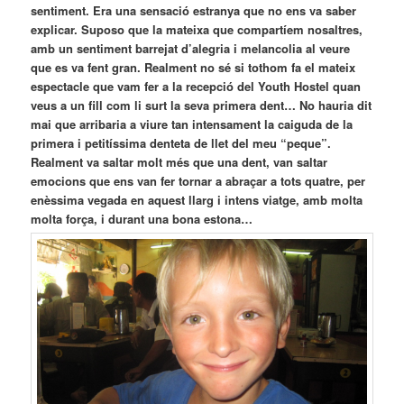
sentiment. Era una sensació estranya que no ens va saber
explicar. Suposo que la mateixa que compartíem nosaltres,
amb un sentiment barrejat d’alegria i melancolia al veure
que es va fent gran. Realment no sé si tothom fa el mateix
espectacle que vam fer a la recepció del Youth Hostel quan
veus a un fill com li surt la seva primera dent… No hauria dit
mai que arribaria a viure tan intensament la caiguda de la
primera i petitíssima denteta de llet del meu “peque”.
Realment va saltar molt més que una dent, van saltar
emocions que ens van fer tornar a abraçar a tots quatre, per
enèssima vegada en aquest llarg i intens viatge, amb molta
molta força, i durant una bona estona…