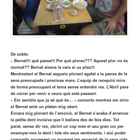
De sobte:
– Bernat!!! què passa!!! Per què plores??? Aquest plor no és
normal?? Bernat aixeca la cara si us plau!!!
Mentrestant el Bernat segueix plorant agafat a la panxa de la
seva preocupada i preciosa mare. L’equip de recepció mira
de forma preocupant el tema sense entendre res. L’Abril para
de córrer per venir a veure què està passant.
– Em sembla que ja sé què és… – comento mentres em miro
el Bernat amb un plàtan mig obert.
Encara mig plorant de l’emoció, el Bernat s’acaba d’arrancar
la petita dent incisiva que li ballava des de feia dies. Tot
parat, sense dir res, obrint un cop més el seu gran cor per
ensenyar-nos la dent i tots els seus sentiments, i així poder
compartir novament un moment tan especial de la seva vida.