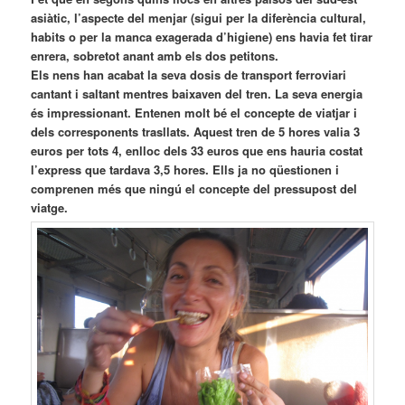
asiàtic, l’aspecte del menjar (sigui per la diferència cultural,
habits o per la manca exagerada d’higiene) ens havia fet tirar
enrera, sobretot anant amb els dos petitons.
Els nens han acabat la seva dosis de transport ferroviari
cantant i saltant mentres baixaven del tren. La seva energia
és impressionant. Entenen molt bé el concepte de viatjar i
dels corresponents trasllats. Aquest tren de 5 hores valia 3
euros per tots 4, enlloc dels 33 euros que ens hauria costat
l’express que tardava 3,5 hores. Ells ja no qüestionen i
comprenen més que ningú el concepte del pressupost del
viatge.