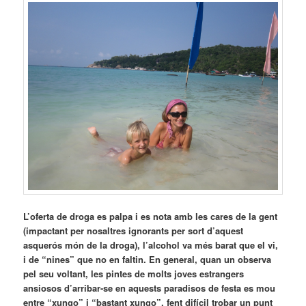
L’oferta de droga es palpa i es nota amb les cares de la gent
(impactant per nosaltres ignorants per sort d’aquest
asquerós món de la droga), l’alcohol va més barat que el vi,
i de “nines” que no en faltin. En general, quan un observa
pel seu voltant, les pintes de molts joves estrangers
ansiosos d’arribar-se en aquests paradisos de festa es mou
entre “xungo” i “bastant xungo”, fent difícil trobar un punt