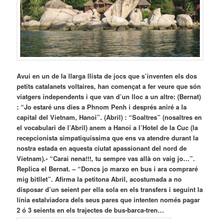
Avui en un de la llarga llista de jocs que s’inventen els dos
petits catalanets voltaires, han començat a fer veure que són
viatgers independents i que van d’un lloc a un altre: (Bernat)
: “Jo estaré uns dies a Phnom Penh i després aniré a la
capital del Vietnam, Hanoi”. (Abril) : “Soaltres” (nosaltres en
el vocabulari de l’Abril) anem a Hanoi a l’Hotel de la Cuc (la
recepcionista simpatiquíssima que ens va atendre durant la
nostra estada en aquesta ciutat apassionant del nord de
Vietnam).- “Carai nena!!!, tu sempre vas allà on vaig jo…”.
Replica el Bernat. – “Doncs jo marxo en bus i ara compraré
mig bitllet”. Afirma la petitona Abril, acostumada a no
disposar d’un seient per ella sola en els transfers i seguint la
línia estalviadora dels seus pares que intenten només pagar
2 ó 3 seients en els trajectes de bus-barca-tren…