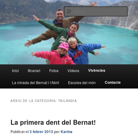
Aneu
Aneu
al
al
Cerca
contingut
contingut
principal
secundari
La volta al món en família
Menú
Vivències
Inici
Itinerari
Fotos
Vídeos
principal
Contacte
La mirada del Bernat i l’Abril
Escoles del món
ARXIU DE LA CATEGORIA:
TAILÀNDIA
La primera dent del Bernat!
Publicat el
3 febrer 2013
per
Karina