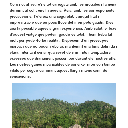
Com no, al veure’ns tot carregats amb les motxiles i la nena
dormint al coll, ens hi acosta. Àsia, amb les corresponents
precaucions, t’ofereix una seguretat, tranquil·litat i
improvització que en pocs llocs del món pots gaudir. Dies
així fa possible aquesta gran experiència. Amb salut, el luxe
d’aquest viatge que podem gaudir és total, i hem treballat
molt per poder-lo fer realitat. Disposem d’un pressupost
marcat i que no podem obviar, mantenint una línia definida i
clara, intentant evitar qualsevol dels infinits i temptadors
excessos que diàriament passen per davant els nostres ulls.
Les nostres ganes incansables de conèixer món són també
vitals per seguir caminant aquest llarg i intens camí de
sensacions.