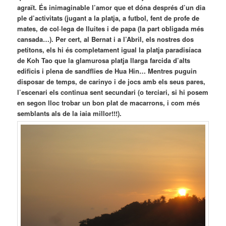
agraït. És inimaginable l’amor que et dóna després d’un dia
ple d’activitats (jugant a la platja, a futbol, fent de profe de
mates, de col·lega de lluites i de papa (la part obligada més
cansada…). Per cert, al Bernat i a l’Abril, els nostres dos
petitons, els hi és completament igual la platja paradisíaca
de Koh Tao que la glamurosa platja llarga farcida d’alts
edificis i plena de sandflies de Hua Hin… Mentres puguin
disposar de temps, de carinyo i de jocs amb els seus pares,
l’escenari els continua sent secundari (o terciari, si hi posem
en segon lloc trobar un bon plat de macarrons, i com més
semblants als de la iaia millor!!!).