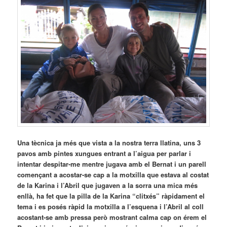
Una tècnica ja més que vista a la nostra terra llatina, uns 3
pavos amb pintes xungues entrant a l’aigua per parlar i
intentar despitar-me mentre jugava amb el Bernat i un parell
començant a acostar-se cap a la motxilla que estava al costat
de la Karina i l’Abril que jugaven a la sorra una mica més
enllà, ha fet que la pilla de la Karina “clitxés” ràpidament el
tema i es posés ràpid la motxilla a l’esquena i l’Abril al coll
acostant-se amb pressa però mostrant calma cap on érem el