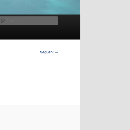
Cerca
Següent →