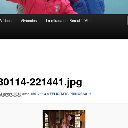
Vídeos
Vivències
La mirada del Bernat i l’Abril
30114-221441.jpg
14 gener 2013
amb
150 × 113
a
FELICITATS PRINCESA!!!