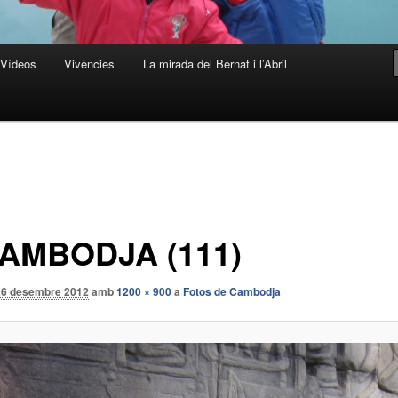
Vídeos
Vivències
La mirada del Bernat i l’Abril
AMBODJA (111)
26 desembre 2012
amb
1200 × 900
a
Fotos de Cambodja