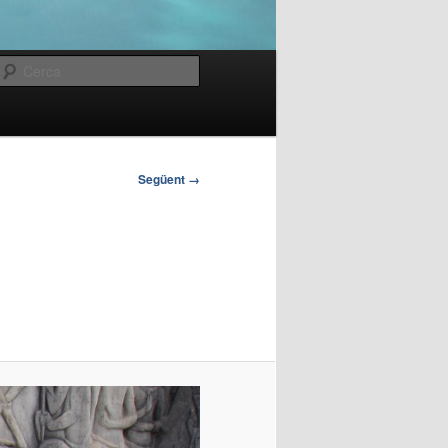
Cerca
Següent →