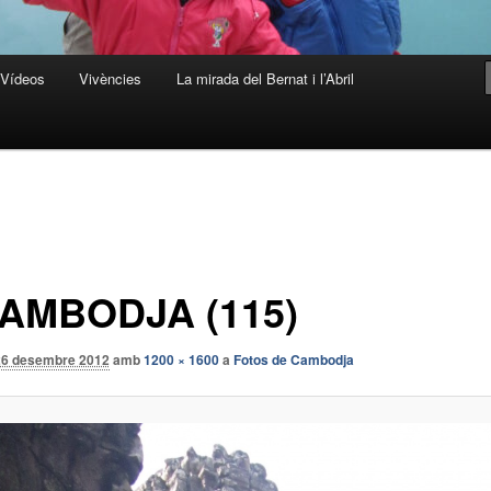
Vídeos
Vivències
La mirada del Bernat i l’Abril
AMBODJA (115)
26 desembre 2012
amb
1200 × 1600
a
Fotos de Cambodja