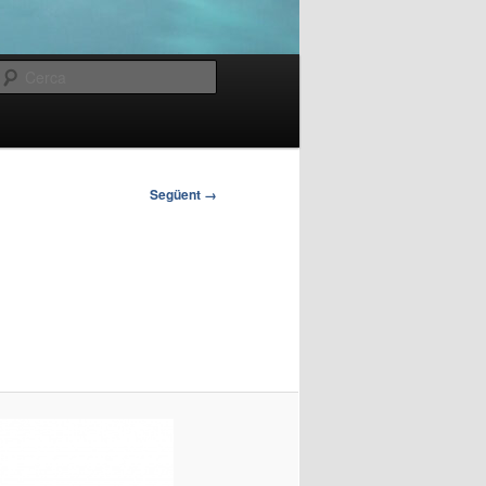
Cerca
Següent →