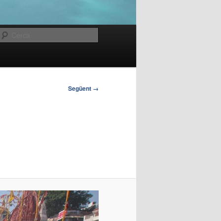
Cerca
Següent →