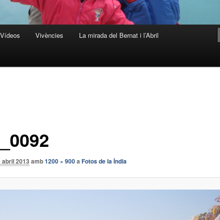
Vídeos
Vivències
La mirada del Bernat i l’Abril
_0092
 abril 2013
amb
1200 × 900
a
Fotos de la Índia