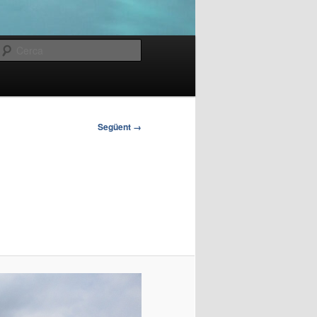
Cerca
Següent →