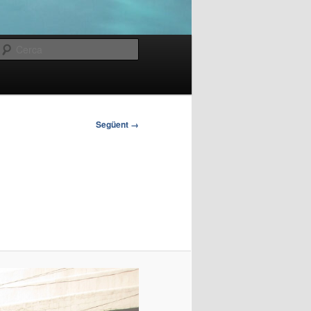
Cerca
Següent →