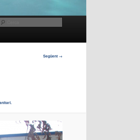
Cerca
Següent →
nitari.