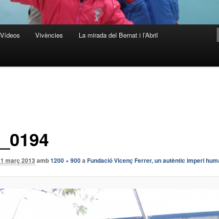
Vídeos
Vivències
La mirada del Bernat i l’Abril
_0194
31 març 2013
amb
1200 × 900
a
Fundació Vicenç Ferrer, un autèntic imperi huma