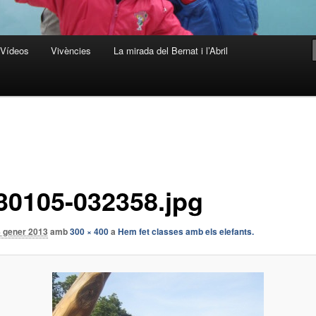
Vídeos
Vivències
La mirada del Bernat i l’Abril
30105-032358.jpg
4 gener 2013
amb
300 × 400
a
Hem fet classes amb els elefants.