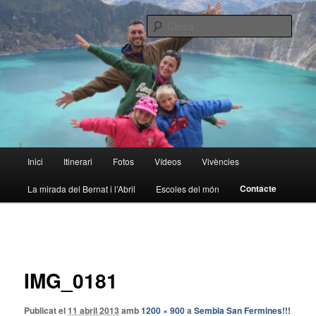
Aneu
al
Cerca
contingut
principal
La volta al món en família
Menú
Inici
Itinerari
Fotos
Vídeos
Vivències
principal
Contacte
La mirada del Bernat i l’Abril
Escoles del món
Navegació
de
la
IMG_0181
imatge
Publicat el
11 abril 2013
amb
1200 × 900
a
Sembla San Fermines!!!