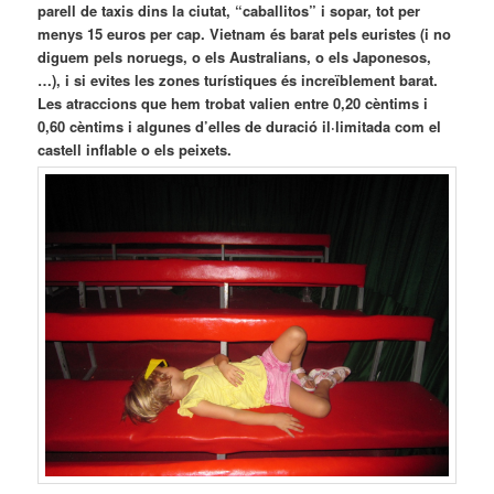
parell de taxis dins la ciutat, “caballitos” i sopar, tot per
menys 15 euros per cap. Vietnam és barat pels euristes (i no
diguem pels noruegs, o els Australians, o els Japonesos,
…), i si evites les zones turístiques és increïblement barat.
Les atraccions que hem trobat valien entre 0,20 cèntims i
0,60 cèntims i algunes d’elles de duració il·limitada com el
castell inflable o els peixets.