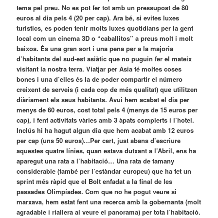
tema pel preu. No es pot fer tot amb un pressupost de 80
euros al dia pels 4 (20 per cap). Ara bé, si evites luxes
turístics, es poden tenir molts luxes quotidians per la gent
local com un cinema 3D o “caballitos” a preus molt i molt
baixos. És una gran sort i una pena per a la majoria
d’habitants del sud-est asiàtic que no puguin fer el mateix
visitant la nostra terra. Viatjar per Àsia té moltes coses
bones i una d’elles és la de poder compartir el número
creixent de serveis (i cada cop de més qualitat) que utilitzen
diàriament els seus habitants. Avui hem acabat el dia per
menys de 60 euros, cost total pels 4 (menys de 15 euros per
cap), i fent activitats vàries amb 3 àpats complerts i l’hotel.
Inclús hi ha hagut algun dia que hem acabat amb 12 euros
per cap (uns 50 euros)…Per cert, just abans d’escriure
aquestes quatre línies, quan estava dutxant a l’Abril, ens ha
aparegut una rata a l’habitació… Una rata de tamany
considerable (també per l’estàndar europeu) que ha fet un
sprint més ràpid que el Bolt enfadat a la final de les
passades Olimpíades. Com que no he pogut veure si
marxava, hem estat fent una recerca amb la gobernanta (molt
agradable i riallera al veure el panorama) per tota l’habitació.