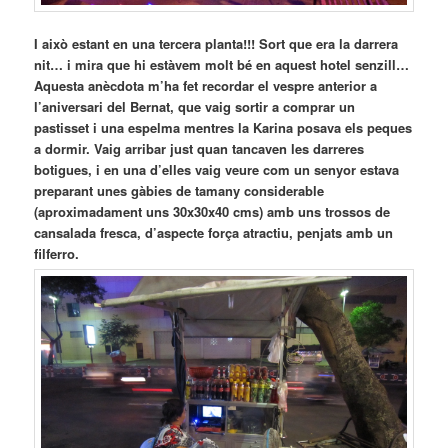
I això estant en una tercera planta!!! Sort que era la darrera
nit… i mira que hi estàvem molt bé en aquest hotel senzill…
Aquesta anècdota m’ha fet recordar el vespre anterior a
l’aniversari del Bernat, que vaig sortir a comprar un
pastisset i una espelma mentres la Karina posava els peques
a dormir. Vaig arribar just quan tancaven les darreres
botigues, i en una d’elles vaig veure com un senyor estava
preparant unes gàbies de tamany considerable
(aproximadament uns 30x30x40 cms) amb uns trossos de
cansalada fresca, d’aspecte força atractiu, penjats amb un
filferro.