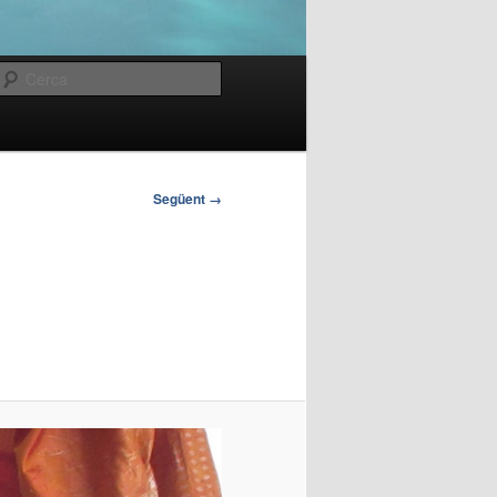
Cerca
Següent →