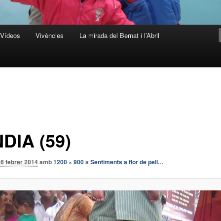
Vídeos
Vivències
La mirada del Bernat i l’Abril
NDIA (59)
6 febrer 2014
amb
1200 × 900
a
Sentiments a flor de pell…