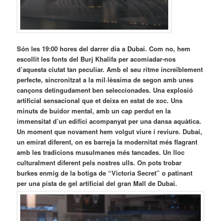
Són les 19:00 hores del darrer dia a Dubai. Com no, hem
escollit les fonts del Burj Khalifa per acomiadar-nos
d’aquesta ciutat tan peculiar. Amb el seu ritme increïblement
perfecte, sincronitzat a la mil·lèssima de segon amb unes
cançons detingudament ben seleccionades. Una explosió
artificial sensacional que et deixa en estat de xoc. Uns
minuts de buidor mental, amb un cap perdut en la
immensitat d’un edifici acompanyat per una dansa aquàtica.
Un moment que novament hem volgut viure i reviure. Dubai,
un emirat diferent, on es barreja la modernitat més flagrant
amb les tradicions musulmanes més tancades. Un lloc
culturalment diferent pels nostres ulls. On pots trobar
burkes enmig de la botiga de “Victoria Secret” o patinant
per una pista de gel artificial del gran Mall de Dubai.