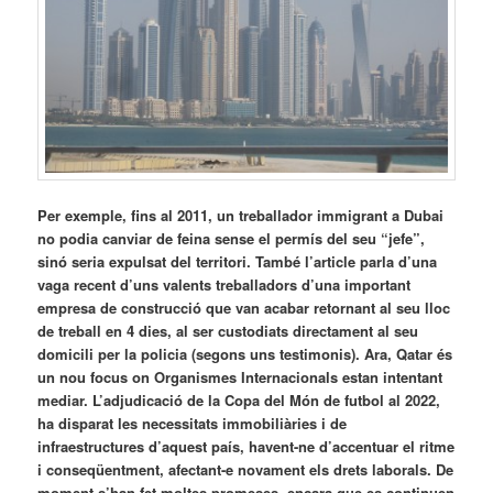
Per exemple, fins al 2011, un treballador immigrant a Dubai
no podia canviar de feina sense el permís del seu “jefe”,
sinó seria expulsat del territori. També l’article parla d’una
vaga recent d’uns valents treballadors d’una important
empresa de construcció que van acabar retornant al seu lloc
de treball en 4 dies, al ser custodiats directament al seu
domicili per la policia (segons uns testimonis). Ara, Qatar és
un nou focus on Organismes Internacionals estan intentant
mediar. L’adjudicació de la Copa del Món de futbol al 2022,
ha disparat les necessitats immobiliàries i de
infraestructures d’aquest país, havent-ne d’accentuar el ritme
i conseqüentment, afectant-e novament els drets laborals. De
moment s’han fet moltes promeses, encara que es continuen