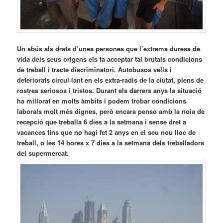
Un abús als drets d’unes persones que l’extrema duresa de
vida dels seus orígens els fa acceptar tal brutals condicions
de treball i tracte discriminatori. Autobusos vells i
deteriorats circul·lant en els extra-radis de la ciutat, plens de
rostres seriosos i tristos. Durant els darrers anys la situació
ha millorat en molts àmbits i podem trobar condicions
laborals molt més dignes, però encara penso amb la noia de
recepció que treballa 6 dies a la setmana i sense dret a
vacances fins que no hagi fet 2 anys en el seu nou lloc de
treball, o les 14 hores x 7 dies a la setmana dels treballadors
del supermercat.