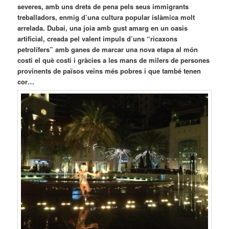
severes, amb uns drets de pena pels seus immigrants
treballadors, enmig d’una cultura popular islàmica molt
arrelada. Dubai, una joia amb gust amarg en un oasis
artificial, creada pel valent impuls d’uns “ricaxons
petrolífers” amb ganes de marcar una nova etapa al món
costi el què costi i gràcies a les mans de milers de persones
provinents de països veïns més pobres i que també tenen
cor…