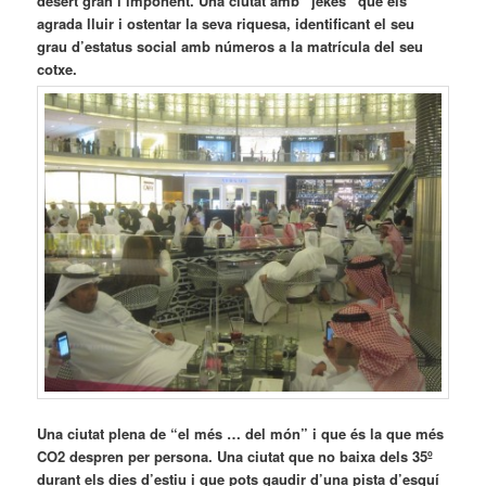
desert gran i imponent. Una ciutat amb “jekes” que els
agrada lluir i ostentar la seva riquesa, identificant el seu
grau d’estatus social amb números a la matrícula del seu
cotxe.
Una ciutat plena de “el més … del món” i que és la que més
CO2 despren per persona. Una ciutat que no baixa dels 35º
durant els dies d’estiu i que pots gaudir d’una pista d’esquí