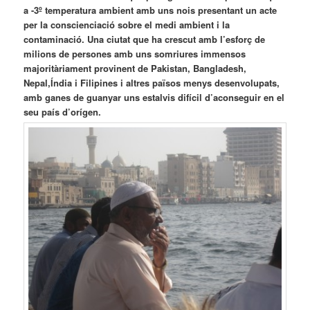
a -3º temperatura ambient amb uns nois presentant un acte
per la conscienciació sobre el medi ambient i la
contaminació. Una ciutat que ha crescut amb l’esforç de
milions de persones amb uns somriures immensos
majoritàriament provinent de Pakistan, Bangladesh,
Nepal,Índia i Filipines i altres països menys desenvolupats,
amb ganes de guanyar uns estalvis difícil d’aconseguir en el
seu país d’orígen.