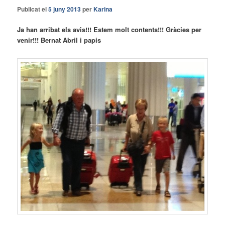
Publicat el
5 juny 2013
per
Karina
Ja han arribat els avis!!! Estem molt contents!!! Gràcies per
venir!!! Bernat Abril i papis