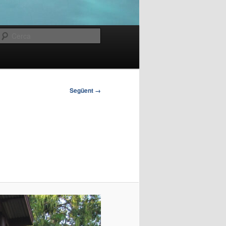
Cerca
Següent →