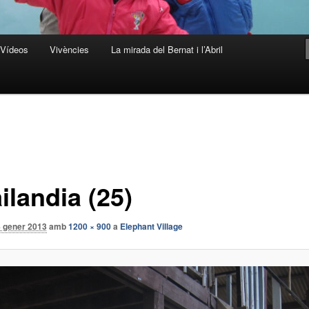
Vídeos
Vivències
La mirada del Bernat i l’Abril
ilandia (25)
4 gener 2013
amb
1200 × 900
a
Elephant Village