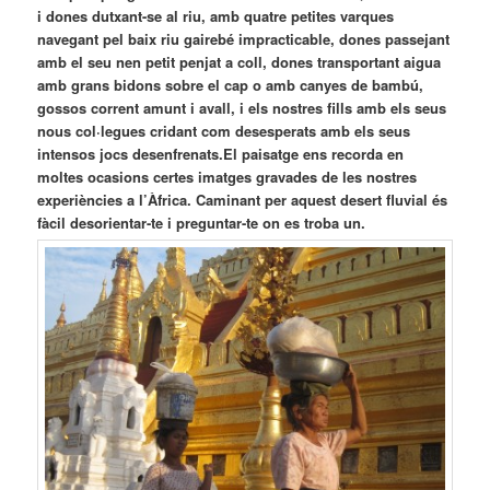
i dones dutxant-se al riu, amb quatre petites varques
navegant pel baix riu gairebé impracticable, dones passejant
amb el seu nen petit penjat a coll, dones transportant aigua
amb grans bidons sobre el cap o amb canyes de bambú,
gossos corrent amunt i avall, i els nostres fills amb els seus
nous col·legues cridant com desesperats amb els seus
intensos jocs desenfrenats.El paisatge ens recorda en
moltes ocasions certes imatges gravades de les nostres
experiències a l’Àfrica. Caminant per aquest desert fluvial és
fàcil desorientar-te i preguntar-te on es troba un.