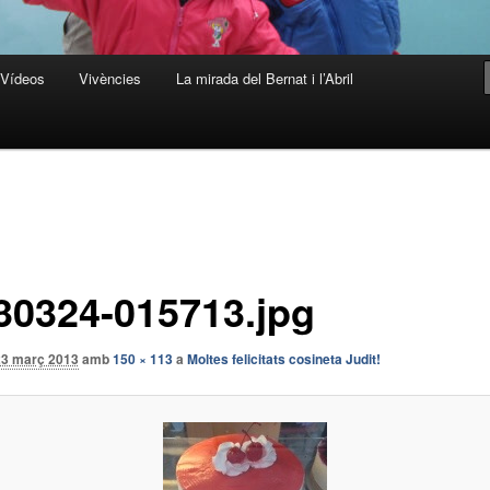
Vídeos
Vivències
La mirada del Bernat i l’Abril
30324-015713.jpg
23 març 2013
amb
150 × 113
a
Moltes felicitats cosineta Judit!