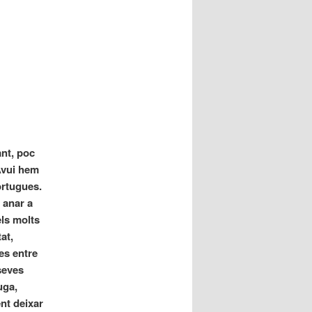
nt, poc
Avui hem
ortugues.
 anar a
ls molts
at,
es entre
seves
uga,
nt deixar