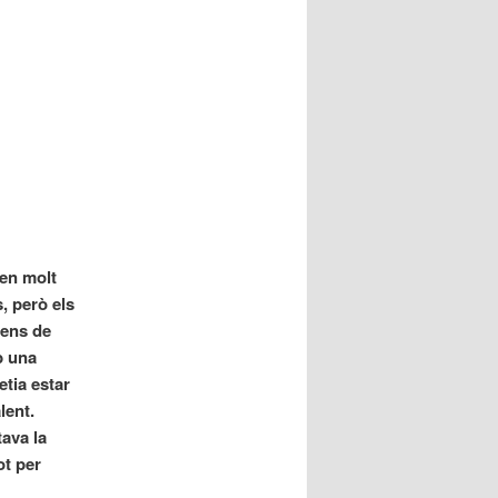
en molt
, però els
lens de
b una
etia estar
lent.
tava la
ot per