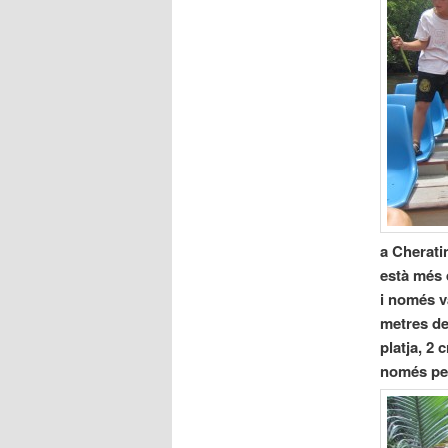
a Cheratin
està més 
i només v
metres de
platja, 2 
només per