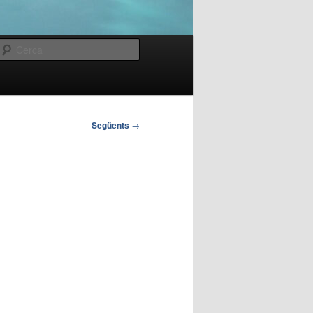
Cerca
Següents
→