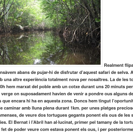
Realment flipa
nsàvem abans de pujar-hi de disfrutar d’aquest safari de selva. 
b una altre experiència totalment nova per nosaltres. La de les t
00h hem marxat del poble amb un cotxe durant uns 20 minuts per
a verge on suposadament havien de venir a pondre ous alguns de
 que encara hi ha en aquesta zona. Doncs hem tingut l’oportunit
e caminar amb lluna plena durant 1km. per unes platges precios
menses, de veure dos tortugues gegants ponent els ous de les 
ies. El Bernat i l’Abril han al·lucinat, primer pel tamany de la tort
 fet de poder veure com estava ponent els ous, i per posteriorme