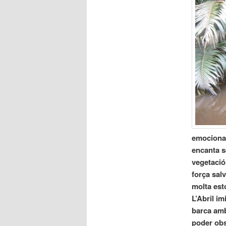
emocionat
encanta se
vegetació,
força salv
molta est
L’Abril im
barca amb
poder obs