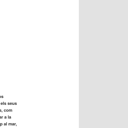
os
 els seus
ls, com
r a la
p al mar,