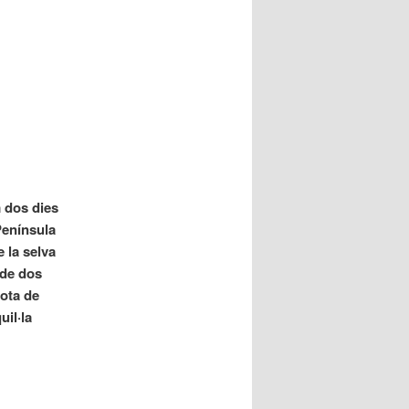
 dos dies
Península
 la selva
 de dos
lota de
uil·la