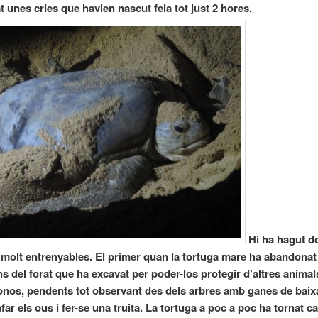
at unes cries que havien nascut feia tot just 2 hores.
Hi ha hagut d
olt entrenyables. El primer quan la tortuga mare ha abandonat
ns del forat que ha excavat per poder-los protegir d’altres anima
onos, pendents tot observant des dels arbres amb ganes de baixa
far els ous i fer-se una truita. La tortuga a poc a poc ha tornat ca