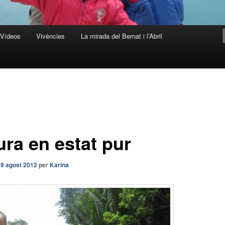
Vídeos
Vivències
La mirada del Bernat i l’Abril
ura en estat pur
29 agost 2012
per
Karina