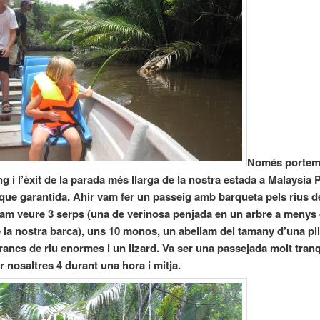
Només portem
g i l’èxit de la parada més llarga de la nostra estada a Malaysia 
que garantida. Ahir vam fer un passeig amb barqueta pels rius de
am veure 3 serps (una de verinosa penjada en un arbre a menys
 la nostra barca), uns 10 monos, un abellam del tamany d’una pi
crancs de riu enormes i un lizard. Va ser una passejada molt tranq
 nosaltres 4 durant una hora i mitja.