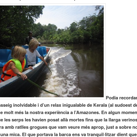
Podia recorda
sseig inolvidable i d’un relax inigualable de Kerala (al sudoest de
e molt més la nostra experiència a l’Amazones. En algun momen
e les serps les havien posat allà mortes fins que la llarga verino
ra amb ratlles grogues que vam veure més aprop, just a sobre no
una mica. El que portava la barca ens va tranquil·litzar dient que