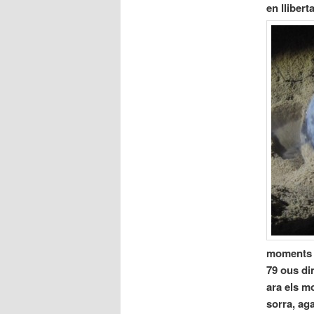
en llibert
moments m
79 ous di
ara els m
sorra, aga