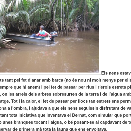
Els nens estav
s tant pel fet d’anar amb barca (no és nou ni molt menys per ells
mpre que hi anem) i pel fet de passar per rius i rierols estrets p
 on les arrels dels arbres sobresurten de la terra i de l’aigua am
atge. Tot i la calor, el fet de passar per llocs tan estrets ens perm
ona a l’ombra, i ajudava a que els nens seguissin disfrutant de va
itant tota iniciativa que inventava el Bernat, com simular que por
 unes branques tocant l’aigua, o bé posant-se al capdavant de t
ervar de primera mà tota la fauna que ens envoltava.