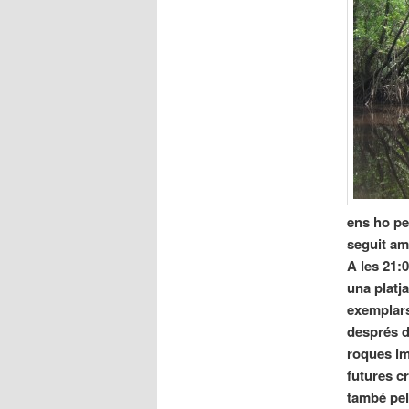
ens ho pe
seguit am
A les 21:
una platj
exemplars
després d
roques im
futures cr
també pel