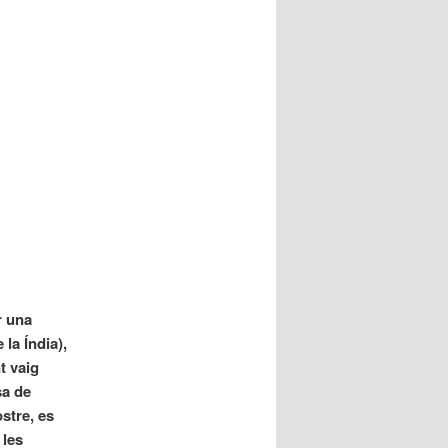
r una
 la Índia),
t vaig
sa de
stre, es
 les