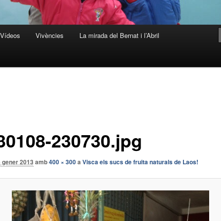
Vídeos
Vivències
La mirada del Bernat i l’Abril
30108-230730.jpg
8 gener 2013
amb
400 × 300
a
Visca els sucs de fruita naturals de Laos!