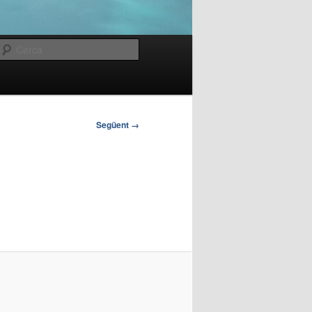
Cerca
Següent →