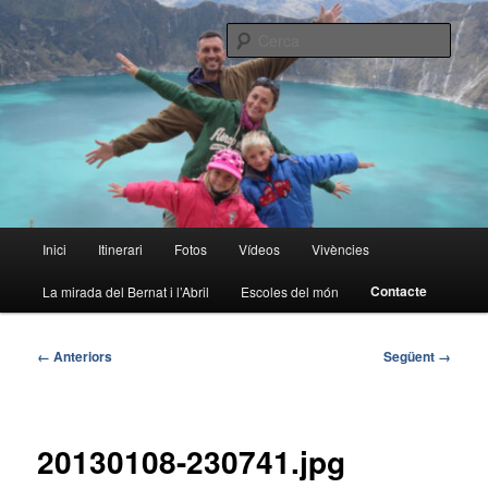
Aneu
al
Cerca
contingut
principal
La volta al món en família
Menú
Inici
Itinerari
Fotos
Vídeos
Vivències
principal
Contacte
La mirada del Bernat i l’Abril
Escoles del món
Navegació
← Anteriors
Següent →
de
la
imatge
20130108-230741.jpg