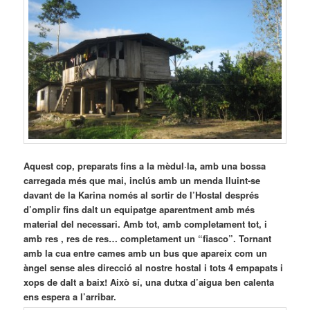
Aquest cop, preparats fins a la mèdul·la, amb una bossa
carregada més que mai, inclús amb un menda lluint-se
davant de la Karina només al sortir de l’Hostal després
d’omplir fins dalt un equipatge aparentment amb més
material del necessari. Amb tot, amb completament tot, i
amb res , res de res… completament un “fiasco”. Tornant
amb la cua entre cames amb un bus que apareix com un
àngel sense ales direcció al nostre hostal i tots 4 empapats i
xops de dalt a baix! Això sí, una dutxa d’aigua ben calenta
ens espera a l’arribar.