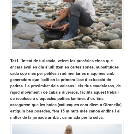
Tot i l’intent de turistada, veiem les precàries eines que
encara avui en dia s’utilitzen en certes zones, substituïdes
cada cop més per petites i rudimentàries màquines amb
generadors que faciliten la primera fase d’extracció de
pedres. La proximitat dels volcans i els rius caudalosos, de
ràpid moviment i de cabals diversos, facilita aquest treball
de recolecció d’aquestes petites làmines d’or. Ens
assegurem que les botes (catiusques com diem a Gironella)
estiguin ben posades, fem 15 minuts més canoa endins i el
millor de la jornada arriba : caminada per la selva.