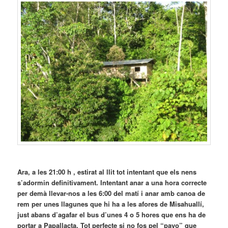
Ara, a les 21:00 h , estirat al llit tot intentant que els nens
s’adormin definitivament. Intentant anar a una hora correcte
per demà llevar-nos a les 6:00 del matí i anar amb canoa de
rem per unes llagunes que hi ha a les afores de Misahuallí,
just abans d’agafar el bus d’unes 4 o 5 hores que ens ha de
portar a Papallacta. Tot perfecte si no fos pel “pavo” que