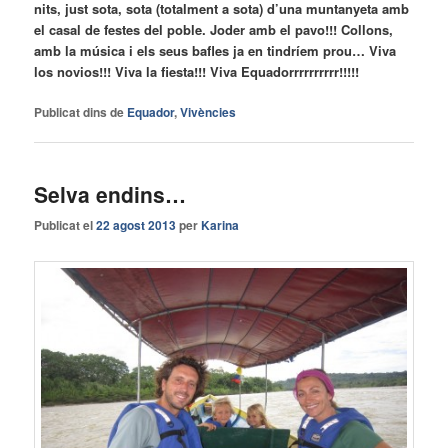
nits, just sota, sota (totalment a sota) d’una muntanyeta amb
el casal de festes del poble. Joder amb el pavo!!! Collons,
amb la música i els seus bafles ja en tindríem prou… Viva
los novios!!! Viva la fiesta!!! Viva Equadorrrrrrrrrr!!!!!
Publicat dins de
Equador
,
Vivències
Selva endins…
Publicat el
22 agost 2013
per
Karina