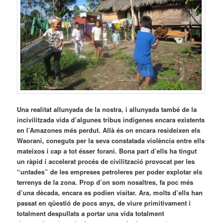
Una realitat allunyada de la nostra, i allunyada també de la
incivilitzada vida d’algunes tribus indígenes encara existents
en l’Amazones més perdut. Allà és on encara resideixen els
Waorani, coneguts per la seva constatada violència entre ells
mateixos i cap a tot ésser forani. Bona part d’ells ha tingut
un ràpid i accelerat procés de civilització provocat per les
“untades” de les empreses petroleres per poder explotar els
terrenys de la zona. Prop d’on som nosaltres, fa poc més
d’una dècada, encara es podien visitar. Ara, molts d’ells han
passat en qüestió de pocs anys, de viure primitivament i
totalment despullats a portar una vida totalment