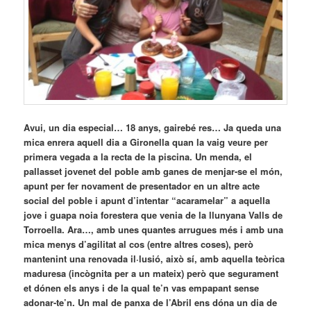
Avui, un dia especial… 18 anys, gairebé res… Ja queda una
mica enrera aquell dia a Gironella quan la vaig veure per
primera vegada a la recta de la piscina. Un menda, el
pallasset jovenet del poble amb ganes de menjar-se el món,
apunt per fer novament de presentador en un altre acte
social del poble i apunt d’intentar “acaramelar” a aquella
jove i guapa noia forestera que venia de la llunyana Valls de
Torroella. Ara…, amb unes quantes arrugues més i amb una
mica menys d’agilitat al cos (entre altres coses), però
mantenint una renovada il·lusió, això sí, amb aquella teòrica
maduresa (incògnita per a un mateix) però que segurament
et dónen els anys i de la qual te’n vas empapant sense
adonar-te’n. Un mal de panxa de l’Abril ens dóna un dia de