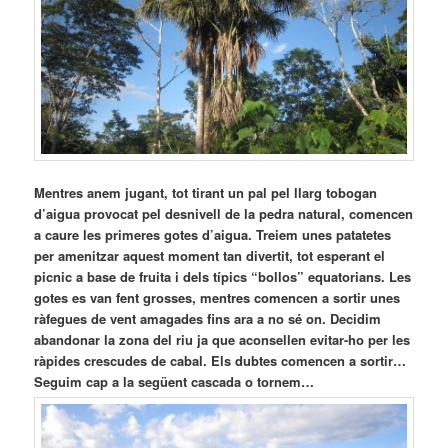
Mentres anem jugant, tot tirant un pal pel llarg tobogan
d’aigua provocat pel desnivell de la pedra natural, comencen
a caure les primeres gotes d’aigua. Treiem unes patatetes
per amenitzar aquest moment tan divertit, tot esperant el
picnic a base de fruita i dels típics “bollos” equatorians. Les
gotes es van fent grosses, mentres comencen a sortir unes
ràfegues de vent amagades fins ara a no sé on. Decidim
abandonar la zona del riu ja que aconsellen evitar-ho per les
ràpides crescudes de cabal. Els dubtes comencen a sortir…
Seguim cap a la següent cascada o tornem…