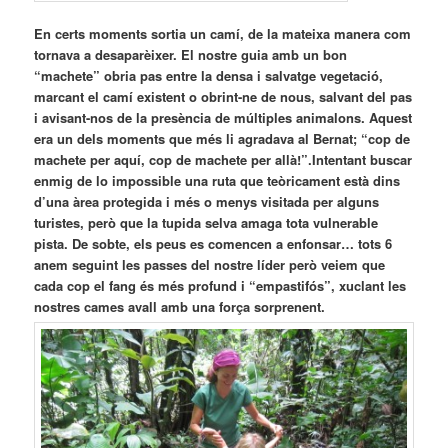
En certs moments sortia un camí, de la mateixa manera com
tornava a desaparèixer. El nostre guia amb un bon
“machete” obria pas entre la densa i salvatge vegetació,
marcant el camí existent o obrint-ne de nous, salvant del pas
i avisant-nos de la presència de múltiples animalons. Aquest
era un dels moments que més li agradava al Bernat; “cop de
machete per aquí, cop de machete per allà!”.Intentant buscar
enmig de lo impossible una ruta que teòricament està dins
d’una àrea protegida i més o menys visitada per alguns
turistes, però que la tupida selva amaga tota vulnerable
pista. De sobte, els peus es comencen a enfonsar… tots 6
anem seguint les passes del nostre líder però veiem que
cada cop el fang és més profund i “empastifós”, xuclant les
nostres cames avall amb una força sorprenent.