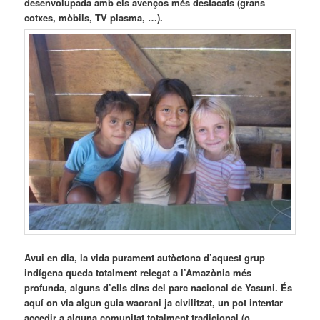
desenvolupada amb els avenços més destacats (grans
cotxes, mòbils, TV plasma, …).
Avui en dia, la vida purament autòctona d’aquest grup
indígena queda totalment relegat a l’Amazònia més
profunda, alguns d’ells dins del parc nacional de Yasuni. És
aquí on via algun guia waorani ja civilitzat, un pot intentar
accedir a alguna comunitat totalment tradicional (o