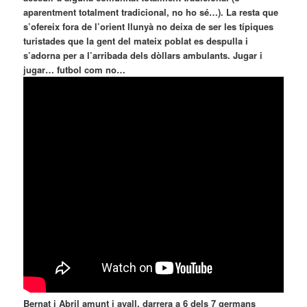
aparentment totalment tradicional, no ho sé…). La resta que
s’ofereix fora de l’orient llunyà no deixa de ser les típiques
turistades que la gent del mateix poblat es despulla i
s’adorna per a l’arribada dels dòllars ambulants. Jugar i
jugar… futbol com no…
Bernat i Abril amunt i avall, darrera a 6 dels 7 germans