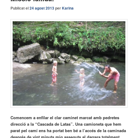
Publicat el
24 agost 2013
per
Karina
Comencem a enfilar el clar caminet marcat amb pedretes
direcció a la “Cascada de Latas”. Una camioneta que hem
parat pel camí ens ha portat ben bé a l’accés de la caminada
després de vint minuts mig asseguts al darrera totalment