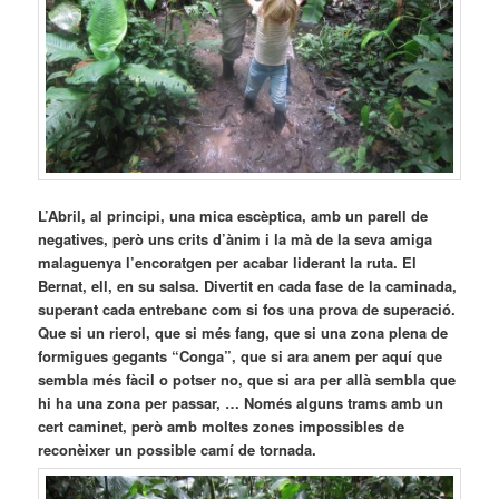
L’Abril, al principi, una mica escèptica, amb un parell de
negatives, però uns crits d’ànim i la mà de la seva amiga
malaguenya l’encoratgen per acabar liderant la ruta. El
Bernat, ell, en su salsa. Divertit en cada fase de la caminada,
superant cada entrebanc com si fos una prova de superació.
Que si un rierol, que si més fang, que si una zona plena de
formigues gegants “Conga”, que si ara anem per aquí que
sembla més fàcil o potser no, que si ara per allà sembla que
hi ha una zona per passar, … Només alguns trams amb un
cert caminet, però amb moltes zones impossibles de
reconèixer un possible camí de tornada.