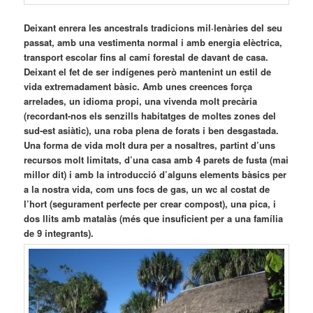
Deixant enrera les ancestrals tradicions mil·lenàries del seu
passat, amb una vestimenta normal i amb energia elèctrica,
transport escolar fins al camí forestal de davant de casa.
Deixant el fet de ser indígenes però mantenint un estil de
vida extremadament bàsic. Amb unes creences força
arrelades, un idioma propi, una vivenda molt precària
(recordant-nos els senzills habitatges de moltes zones del
sud-est asiàtic), una roba plena de forats i ben desgastada.
Una forma de vida molt dura per a nosaltres, partint d’uns
recursos molt limitats, d’una casa amb 4 parets de fusta (mai
millor dit) i amb la introducció d’alguns elements bàsics per
a la nostra vida, com uns focs de gas, un wc al costat de
l’hort (segurament perfecte per crear compost), una pica, i
dos llits amb matalàs (més que insuficient per a una família
de 9 integrants).