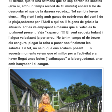
El Bernat, que fa una setmana que se sap cordar les sabates
(això sí, amb un temps rècord de 10 minuts) encara li he de
descordar el nus de la darrera vegada… Tot sembla fer-se
etern… Mig rient i mig amb ganes de cobrir-nos del vent i de
la pluja,sobretot per l’Abril a qui no li fa gens de gràcia la
situació. Tot es va empapant a mesura que el xàfec es fa
totalment present. Vaja “xaparron”!!! El vent segueix bufant i
l’aigua va baixant ja per arreu. No tenim temps ni de treure
els cangurs, plegar la roba o posar-nos finalment les
sabates. De fet, no sé ni què ens acabem posant… En
aquests moments veiem que el millor per a l’activitat era
haver llogat unes botes (“catiusques” a la berguedana), anar
amb banyador i el cangur.