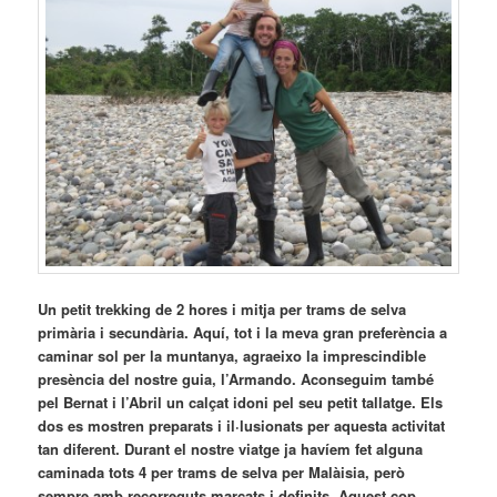
Un petit trekking de 2 hores i mitja per trams de selva
primària i secundària. Aquí, tot i la meva gran preferència a
caminar sol per la muntanya, agraeixo la imprescindible
presència del nostre guia, l’Armando. Aconseguim també
pel Bernat i l’Abril un calçat idoni pel seu petit tallatge. Els
dos es mostren preparats i il·lusionats per aquesta activitat
tan diferent. Durant el nostre viatge ja havíem fet alguna
caminada tots 4 per trams de selva per Malàisia, però
sempre amb recorreguts marcats i definits. Aquest cop,