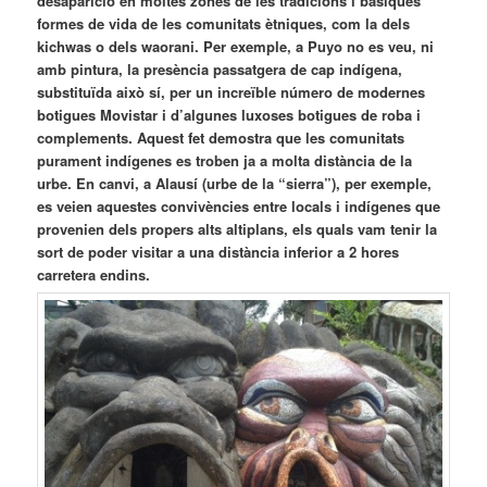
desaparició en moltes zones de les tradicions i bàsiques
formes de vida de les comunitats ètniques, com la dels
kichwas o dels waorani. Per exemple, a Puyo no es veu, ni
amb pintura, la presència passatgera de cap indígena,
substituïda això sí, per un increïble número de modernes
botigues Movistar i d’algunes luxoses botigues de roba i
complements. Aquest fet demostra que les comunitats
purament indígenes es troben ja a molta distància de la
urbe. En canvi, a Alausí (urbe de la “sierra”), per exemple,
es veien aquestes convivències entre locals i indígenes que
provenien dels propers alts altiplans, els quals vam tenir la
sort de poder visitar a una distància inferior a 2 hores
carretera endins.